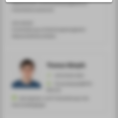
ZENTRALE SEITEN
Wissenstransfer und Ehrenamtsmanagement an
Industriekulturstandorten
PORTALE
BERATUNG & SERVICE
Lehre aktuell:
ZENTRALEINRICHTUNGEN
Inventarisierung und Sammlungsmanagement
Wissenschaftliches Arbeiten
Thomas Kämpfe
+49 30 5019-4261
Thomas.Kaempfe@HTW-
Berlin.de
Laboringenieur und IT-Unterstützung in den
Kulturstudiengängen