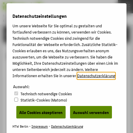
Datenschutzeinstellungen
Bachelor
MUSEOLOGIE
Menu
Um unsere Webseite für Sie optimal zu gestalten und
fortlaufend verbessern zu können, verwenden wir Cookies.
INTERNATIONAL (EN)
THEMEN
Technisch notwendige Cookies sind zwingend für die
Funktionalität der Webseite erforderlich. Zusätzliche Statistik-
STUDIUM
Cookies erlauben es uns, das Nutzungsverhalten anonym
Staff
BEWERBUNG
auszuwerten, um die Webseite zu verbessern. Sie haben die
Möglichkeit, Ihre Datenschutzeinstellungen über einen Link im
AKTIVITÄTEN
unteren Seitenbereich jederzeit zu ändern. Weitere
Informationen erhalten Sie in unserer
Datenschutzerklärung
.
KARRIERE
PERSONEN
Auswahl:
Katharina Hornscheidt
Technisch notwendige Cookies
INTERNATIONAL (EN)
Statistik-Cookies (Matomo)
+49 30 5019-3619
MASTER
Alle Cookies akzeptieren
Auswahl verwenden
Katharina.Hornscheidt@HTW-
FACHBEREICH 5
Berlin.de
HTW Berlin -
Impressum
-
Datenschutzerklärung
Industriekultur und Nachhaltigkeit